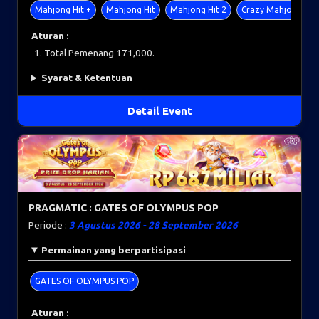
Mahjong Hit +
Mahjong Hit
Mahjong Hit 2
Crazy Mahjong
Aturan :
Total Pemenang 171,000.
Syarat & Ketentuan
Detail Event
PRAGMATIC : GATES OF OLYMPUS POP
Periode :
3 Agustus 2026 - 28 September 2026
Permainan yang berpartisipasi
GATES OF OLYMPUS POP
Aturan :