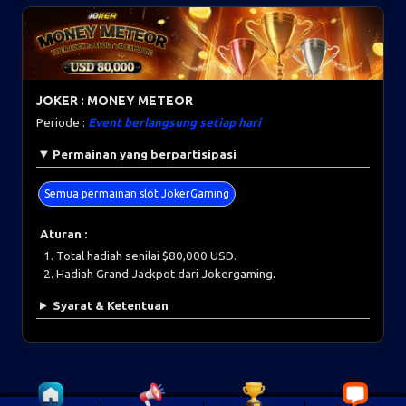
JOKER : MONEY METEOR
Periode :
Event berlangsung setiap hari
Permainan yang berpartisipasi
Semua permainan slot JokerGaming
Aturan :
Total hadiah senilai $80,000 USD.
Hadiah Grand Jackpot dari Jokergaming.
Syarat & Ketentuan