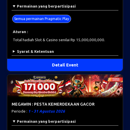
Permainan yang berpartisipasi
Semua permainan Pragmatic Play
Aturan :
Total hadiah Slot & Casino senilai Rp 15,000,000,000.
Syarat & Ketentuan
Detail Event
MEGAWIN : PESTA KEMERDEKAAN GACOR
Periode :
1 - 31 Agustus 2026
Permainan yang berpartisipasi