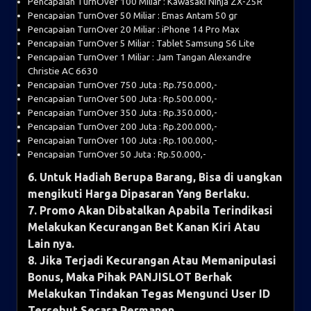
Pencapaian TurnOver 100 Miliar : Kawasaki Ninja ZX-25R
Pencapaian TurnOver 50 Miliar : Emas Antam 50 gr
Pencapaian TurnOver 20 Miliar : iPhone 14 Pro Max
Pencapaian TurnOver 5 Miliar : Tablet Samsung S6 Lite
Pencapaian TurnOver 1 Miliar : Jam Tangan Alexandre
Christie AC 6630
Pencapaian TurnOver 750 Juta : Rp.750.000,-
Pencapaian TurnOver 500 Juta : Rp.500.000,-
Pencapaian TurnOver 350 Juta : Rp.350.000,-
Pencapaian TurnOver 200 Juta : Rp.200.000,-
Pencapaian TurnOver 100 Juta : Rp.100.000,-
Pencapaian TurnOver 50 Juta : Rp.50.000,-
6. Untuk Hadiah Berupa Barang, Bisa di uangkan
mengikuti Harga Dipasaran Yang Berlaku.
7. Promo Akan Dibatalkan Apabila Terindikasi
Melakukan Kecurangan Bet Kanan Kiri Atau
Lain nya.
8. Jika Terjadi Kecurangan Atau Memanipulasi
Bonus, Maka Pihak PANJISLOT Berhak
Melakukan Tindakan Tegas Mengunci User ID
Tersebut Secara Permanen.