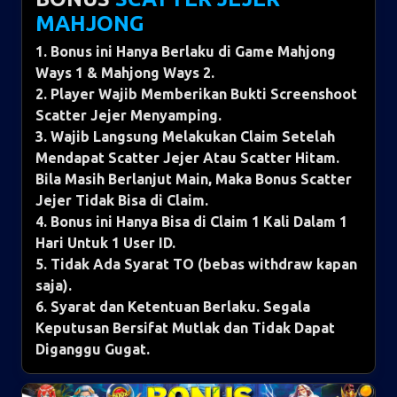
MAHJONG
1. Bonus ini Hanya Berlaku di Game Mahjong
Ways 1 & Mahjong Ways 2.
2. Player Wajib Memberikan Bukti Screenshoot
Scatter Jejer Menyamping.
3. Wajib Langsung Melakukan Claim Setelah
Mendapat Scatter Jejer Atau Scatter Hitam.
Bila Masih Berlanjut Main, Maka Bonus Scatter
Jejer Tidak Bisa di Claim.
4. Bonus ini Hanya Bisa di Claim 1 Kali Dalam 1
Hari Untuk 1 User ID.
5. Tidak Ada Syarat TO (bebas withdraw kapan
saja).
6. Syarat dan Ketentuan Berlaku. Segala
Keputusan Bersifat Mutlak dan Tidak Dapat
Diganggu Gugat.