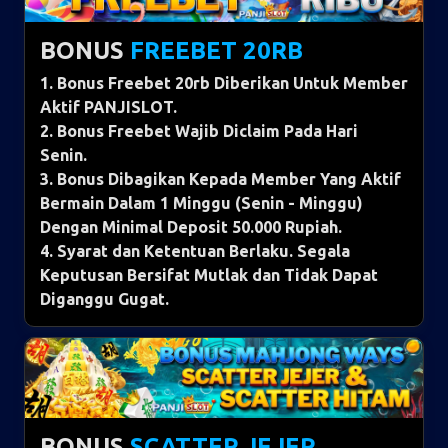
BONUS
FREEBET 20RB
1. Bonus Freebet 20rb Diberikan Untuk Member
Aktif PANJISLOT.
2. Bonus Freebet Wajib Diclaim Pada Hari
Senin.
3. Bonus Dibagikan Kepada Member Yang Aktif
Bermain Dalam 1 Minggu (Senin - Minggu)
Dengan Minimal Deposit 50.000 Rupiah.
4. Syarat dan Ketentuan Berlaku. Segala
Keputusan Bersifat Mutlak dan Tidak Dapat
Diganggu Gugat.
BONUS
SCATTER JEJER