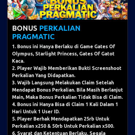
BONUS
PERKALIAN
PRAGMATIC
1. Bonus ini Hanya Berlaku di Game Gates Of
Olympus, Starlight Princess, Gates Of Gatot
Kaca.
2. Player Wajib Memberikan Bukti Screenshoot
Perkalian Yang Didapatkan.
3. Wajib Langsung Melakukan Claim Setelah
Mendapat Bonus Perkalian. Bila Masih Berlanjut
Main, Maka Bonus Perkalian Tidak Bisa di Claim.
4. Bonus ini Hanya Bisa di Claim 1 Kali Dalam 1
Hari Untuk 1 User ID.
5. Player Berhak Mendapatkan 25rb Untuk
Perkalian x250 & 50rb Untuk Perkalian x500.
6. Syarat dan Ketentuan Berlaku. Segala