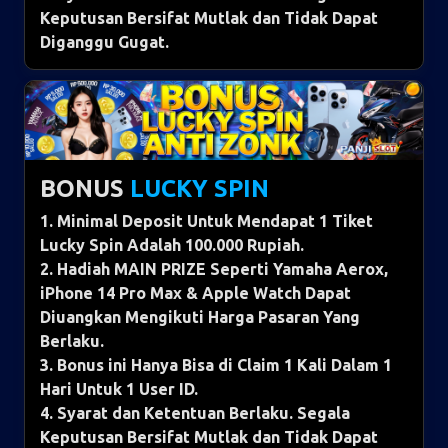
Keputusan Bersifat Mutlak dan Tidak Dapat
Diganggu Gugat.
BONUS
LUCKY SPIN
1. Minimal Deposit Untuk Mendapat 1 Tiket
Lucky Spin Adalah 100.000 Rupiah.
2. Hadiah MAIN PRIZE Seperti Yamaha Aerox,
iPhone 14 Pro Max & Apple Watch Dapat
Diuangkan Mengikuti Harga Pasaran Yang
Berlaku.
3. Bonus ini Hanya Bisa di Claim 1 Kali Dalam 1
Hari Untuk 1 User ID.
4. Syarat dan Ketentuan Berlaku. Segala
Keputusan Bersifat Mutlak dan Tidak Dapat