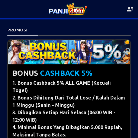
PROMOSI
BONUS
CASHBACK 5%
1. Bonus Cashback 5% ALL GAME (Kecuali
Togel)
2. Bonus Dihitung Dari Total Lose / Kalah Dalam
1 Minggu (Senin - Minggu)
3. Dibagikan Setiap Hari Selasa (06:00 WIB -
12:00 WIB)
4. Minimal Bonus Yang Dibagikan 5.000 Rupiah,
Maksimal Tanpa Batas.