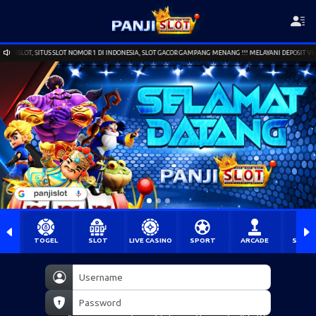
JISLOT, SITUS SLOT NOMOR 1 DI INDONESIA, SLOT GACOR GAMPANG MENANG !!! MELAYANI DEPOSIT VIA 
TOGEL
SLOT
LIVE CASINO
SPORT
ARCADE
SABU