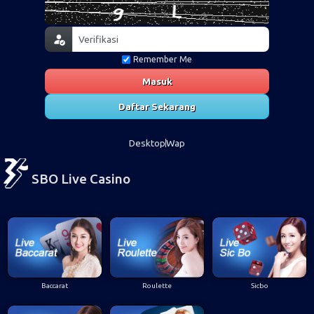
Remember Me
Masuk
Daftar Sekarang
Desktop
Wap
SBO Live Casino
Baccarat
Roulette
Sicbo