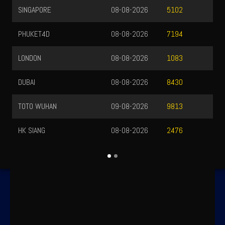
SINGAPORE
08-08-2026
5102
PHUKET4D
08-08-2026
7194
LONDON
08-08-2026
1083
DUBAI
08-08-2026
8430
TOTO WUHAN
09-08-2026
9813
HK SIANG
08-08-2026
2476