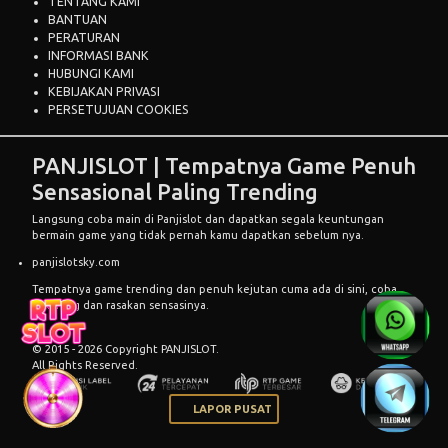
TENTANG KAMI
BANTUAN
PERATURAN
INFORMASI BANK
HUBUNGI KAMI
KEBIJAKAN PRIVASI
PERSETUJUAN COOKIES
PANJISLOT | Tempatnya Game Penuh
Sensasional Paling Trending
Langsung coba main di
Panjislot
dan dapatkan segala keuntungan
bermain game yang tidak pernah kamu dapatkan sebelum nya.
panjislotsky.com
Tempatnya game trending dan penuh kejutan cuma ada di sini, coba
sekarang dan rasakan sensasinya.
© 2015 - 2026 Copyright PANJISLOT.
All Rights Reserved.
LAPOR PUSAT