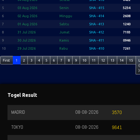
5
03 Aug 2026
Senin
SHA - 415
5234
6
02 Aug 2026
Minggu
SHA - 414
2608
7
01 Aug 2026
Sabtu
SHA - 413
1240
8
31 Jul 2026
Jumat
SHA - 412
7193
9
30 Jul 2026
Kamis
SHA - 411
0946
10
29 Jul 2026
Rabu
SHA - 410
7261
First
1
2
3
4
5
6
7
8
9
10
11
12
13
14
15
(
)
Togel Result
MADRID
08-08-2026
3570
TOKYO
08-08-2026
9641