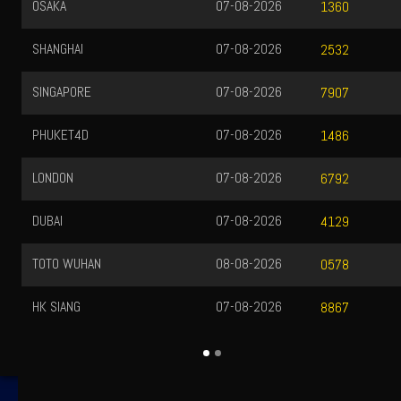
OSAKA
07-08-2026
1360
SHANGHAI
07-08-2026
2532
SINGAPORE
07-08-2026
7907
PHUKET4D
07-08-2026
1486
LONDON
07-08-2026
6792
DUBAI
07-08-2026
4129
TOTO WUHAN
08-08-2026
0578
HK SIANG
07-08-2026
8867