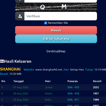
Remember Me
Masuk
Daftar Sekarang
Desktop
Wap
Hasil Keluaran
SHANGHAI
Website:
www.shanghai4d.net
, Hari:
Setiap Hari
, Tutup:
15:10 WI
Result:
15:30 WIB
No
Tanggal
Hari
Pasaran
Result
1
07 Aug 2026
Jumat
SHA - 419
2532
2
06 Aug 2026
Kamis
SHA - 418
1957
3
05 Aug 2026
Rabu
SHA - 417
7684
4
04 Aug 2026
Selasa
SHA - 416
0422