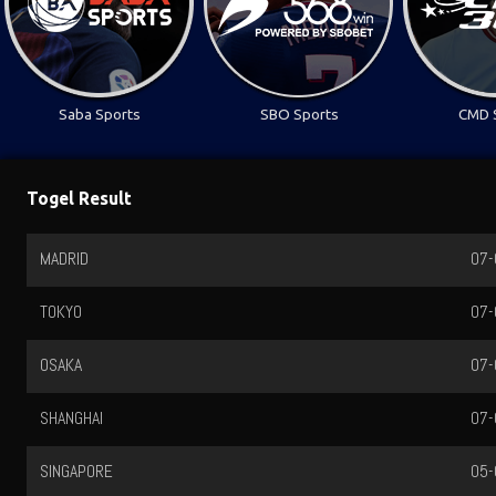
Saba Sports
SBO Sports
CMD 
Togel Result
MADRID
07-
TOKYO
07-
OSAKA
07-
SHANGHAI
07-
SINGAPORE
05-