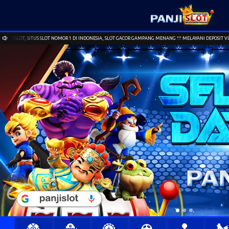
ISLOT, SITUS SLOT NOMOR 1 DI INDONESIA, SLOT GACOR GAMPANG MENANG !!! MELAYANI DEPOSIT VIA S