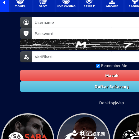
TOGEL
SLOT
LIVE CASINO
SPORT
ARCADE
SABU
Remember Me
Masuk
Daftar Sekarang
Desktop
Wap