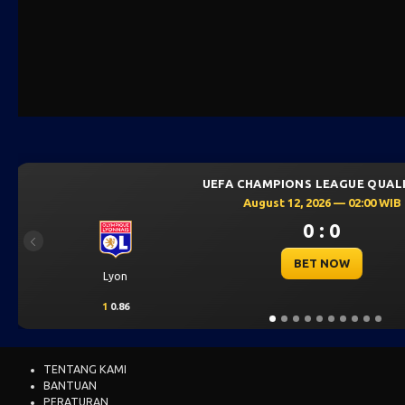
UEFA CHAMP
August
Previous
Sparta Praha
SK Sturm Graz
-1
0.96
-0.5
0.95
TENTANG KAMI
BANTUAN
PERATURAN